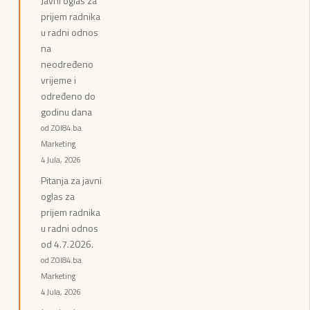
Javni oglas za
prijem radnika
u radni odnos
na
neodređeno
vrijeme i
određeno do
godinu dana
od ZOI84.ba
Marketing
4 Jula, 2026
Pitanja za javni
oglas za
prijem radnika
u radni odnos
od 4.7.2026.
od ZOI84.ba
Marketing
4 Jula, 2026