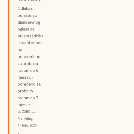
Odluka o
poništenju
dijela javnog
oglasa za
prijem radnika
u radni odnos
na
neodređeno
sa probnim
radom do 6
mjeseci i
određeno sa
probnim
radom do 3
mjeseca
od ZOI84.ba
Marketing
14 Jula, 2026