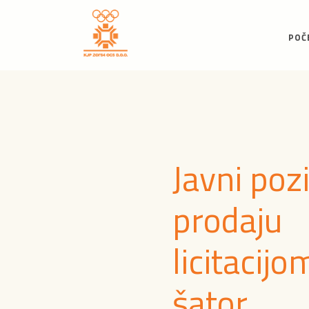
POČ
Javni poz
prodaju
licitacijo
šator