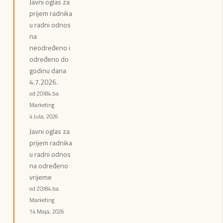
Javni oglas za
prijem radnika
u radni odnos
na
neodređeno i
određeno do
godinu dana
4.7.2026.
od ZOI84.ba
Marketing
4 Jula, 2026
Javni oglas za
prijem radnika
u radni odnos
na određeno
vrijeme
od ZOI84.ba
Marketing
14 Maja, 2026