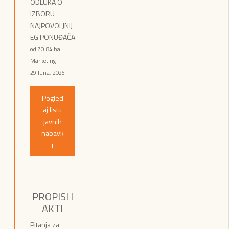
ODLUKA O
IZBORU
NAJPOVOLJNIJ
EG PONUĐAČA
od ZOI84.ba
Marketing
29 Juna, 2026
Pogled
aj listu
javnih
nabavk
i
PROPISI I
AKTI
Pitanja za