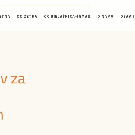
ETNA
OC ZETRA
OC BJELAŠNICA-IGMAN
O NAMA
OBAVIJ
iv za
m