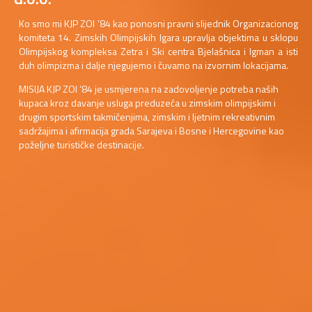
Ko smo mi KJP ZOI ’84 kao ponosni pravni slijednik Organizacionog
komiteta 14. Zimskih Olimpijskih Igara upravlja objektima u sklopu
Olimpijskog kompleksa Zetra i Ski centra Bjelašnica i Igman a isti
duh olimpizma i dalje njegujemo i čuvamo na izvornim lokacijama.
MISIJA KJP ZOI ‘84 je usmjerena na zadovoljenje potreba naših
kupaca kroz davanje usluga preduzeća u zimskim olimpijskim i
drugim sportskim takmičenjima, zimskim i ljetnim rekreativnim
sadržajima i afirmacija grada Sarajeva i Bosne i Hercegovine kao
poželjne turističke destinacije.