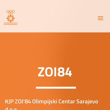
Video
Player
ZOI84
KJP ZOI'84 Olimpijski Centar Sarajevo
d.o.o.