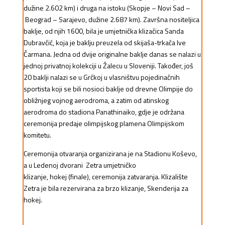
dužine 2.602 km) i druga na
istoku
(Skopje – Novi Sad –
Beograd – Sarajevo, dužine 2.687 km). Završna nositeljica
baklje, od njih 1600, bila je umjetnička klizačica Sanda
Dubravčić, koja je baklju preuzela od skijaša-trkača Ive
Čarmana. Jedna od dvije originalne baklje danas se nalazi u
jednoj privatnoj kolekciji u Žalecu u Sloveniji. Također, još
20 baklji nalazi se u Grčkoj u vlasništvu pojedinačnih
sportista koji se bili nosioci baklje od drevne Olimpije do
obližnjeg vojnog aerodroma, a zatim od atinskog
aerodroma do stadiona
Panathinaiko
, gdje je održana
ceremonija predaje olimpijskog plamena Olimpijskom
komitetu.
Ceremonija otvaranja organizirana je na Stadionu Koševo,
a u Ledenoj dvorani Zetra umjetničko
klizanje,
hokej
(finale), ceremonija zatvaranja. Klizalište
Zetra je bila rezervirana za brzo klizanje, Skenderija za
hokej.