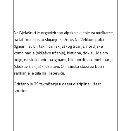
Na Bjelašnici je organizirano
alpsko skijanje za muškarce,
na Jahorni alpsko skijanje za žene. Na Velikom polju
(Igman) su bili takmičari skijaškog trčanja, nordijske
kombinacije (skijaško trčanje), biatlona, dok su Malom
polju, na skakaonici na Igmanu, bile nordijska kombinacija
(skokovi), skijaški skokovi. Olimpijska staza za bob i
sankanje je bila na Trebeviću.
Održano je 39 takmičenja u deset disciplina u šest
sportova.