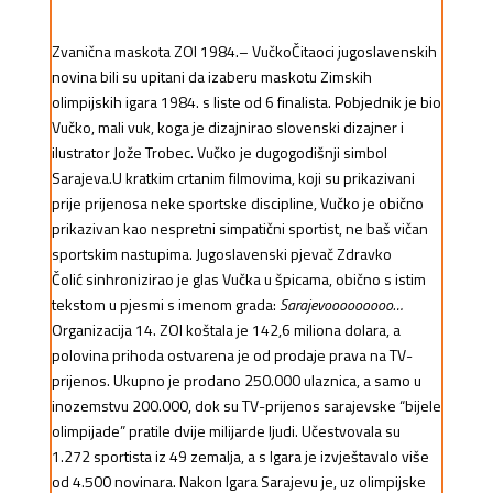
Zvanična maskota ZOI 1984.– Vučko
Čitaoci jugoslavenskih
novina bili su upitani da izaberu maskotu Zimskih
olimpijskih igara 1984. s liste od 6 finalista. Pobjednik je bio
Vučko, mali vuk, koga je dizajnirao slovenski dizajner i
ilustrator Jože Trobec. Vučko je dugogodišnji simbol
Sarajeva.U kratkim crtanim filmovima, koji su prikazivani
prije prijenosa neke sportske discipline, Vučko je obično
prikazivan kao nespretni simpatični sportist, ne baš vičan
sportskim nastupima. Jugoslavenski pjevač
Zdravko
Čolić
sinhronizirao je glas Vučka u špicama, obično s istim
tekstom u pjesmi s imenom grada:
Sarajevooooooooo…
Organizacija 14. ZOI koštala je 142,6 miliona
dolara
, a
polovina prihoda ostvarena je od prodaje prava na TV-
prijenos. Ukupno je prodano 250.000 ulaznica, a samo u
inozemstvu 200.000, dok su TV-prijenos sarajevske “bijele
olimpijade” pratile dvije milijarde ljudi. Učestvovala su
1.272 sportista iz 49 zemalja, a s Igara je izvještavalo više
od 4.500 novinara. Nakon Igara Sarajevu je, uz olimpijske