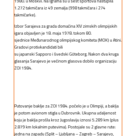
1980. u Moskvi. Na Igrama su u šest sportova nastupila
1.272 takmičara iz 49 zemalja (998 takmičara i 274
takmičarke).
Izbor Sarajeva za grada domaćina XIV zimskih olimpijskih
igara objavljen je 18. maja 1978. tokom 80.
sjednice Međunarodnog olimpijskog komiteta (MOK) u Atini.
Gradovi protivkandidati bili
su japanski Sapporo i
šved
s
ki
Göteborg. Nakon dva kruga
glasanja Sarajevo je većinom glasova dobilo organizaciju
ZOI 1984.
Putovanje baklje za ZOI 1984. počelo je u Olimpiji, a baklja
je potom avionom stigla u Dubrovnik. Ukupna udaljenost
koju je baklja prošla kroz Jugoslaviju iznosi 5.289 km (plus
2.879 km lokalnim putevima). Postojale su 2 glavne rute:
jedna na
zapadu
(Split – Ljubljana – Zagreb – Sarajevo,