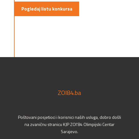
Pogledaj listu konkursa
ZOI84.ba
Poštovani posjetioci i korisnici naših usluga, dobro došli
na zvaničnu stranicu KJP ZOI'84 Olimpijski Centar
Sarajevo.