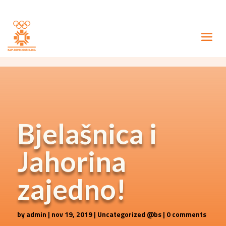
Bjelašnica i
Jahorina
zajedno!
by
admin
|
nov 19, 2019
|
Uncategorized @bs
|
0 comments