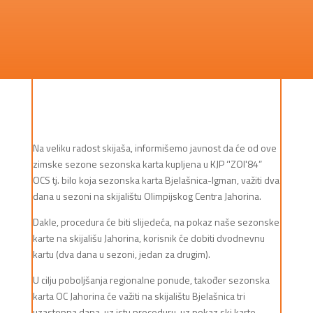
Na veliku radost skijaša, informišemo javnost da će od ove
zimske sezone sezonska karta kupljena u KJP ‘'ZOI'84”
OCS tj. bilo koja sezonska karta Bjelašnica-Igman, važiti dva
dana u sezoni na skijalištu Olimpijskog Centra Jahorina.
Dakle, procedura će biti slijedeća, na pokaz naše sezonske
karte na skijališu Jahorina, korisnik će dobiti dvodnevnu
kartu (dva dana u sezoni, jedan za drugim).
U cilju poboljšanja regionalne ponude, također sezonska
karta OC Jahorina će važiti na skijalištu Bjelašnica tri
uzastopna dana, uz istu proceduru, uz pokaz ski karte