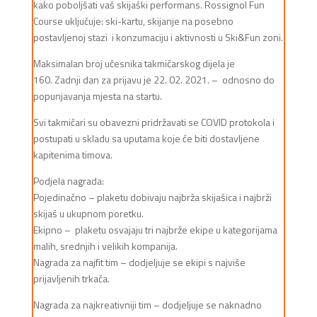
kako poboljšati vaš skijaški performans. Rossignol Fun
Course uključuje: ski-kartu, skijanje na posebno
postavljenoj stazi i konzumaciju i aktivnosti u Ski&Fun zoni.
Maksimalan broj učesnika takmičarskog dijela je
160. Zadnji dan za prijavu je 22. 02. 2021. – odnosno do
popunjavanja mjesta na startu.
Svi takmičari su obavezni pridržavati se COVID protokola i
postupati u skladu sa uputama koje će biti dostavljene
kapitenima timova.
Podjela nagrada:
Pojedinačno – plaketu dobivaju najbrža skijašica i najbrži
skijaš u ukupnom poretku.
Ekipno – plaketu osvajaju tri najbrže ekipe u kategorijama
malih, srednjih i velikih kompanija.
Nagrada za najfit tim – dodjeljuje se ekipi s najviše
prijavljenih trkača.
Nagrada za najkreativniji tim – dodjeljuje se naknadno