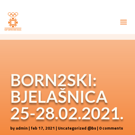
BORN2SKI:
BJELAŠNICA
25-28.02.2021.
by
admin
|
feb 17, 2021
|
Uncategorized @bs
|
0 comments