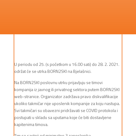
U periodu od 25. (s početkom u 16.00 sati) do 28. 2. 2021.
održat će se utrka BORN2SKI na Bjelašnici.
Na BORN2SKI poslovnu utrku prijavljuju se timovi
kompanija iz javnog ili privatnog sektora putem BORN2SKI
web-stranice. Organizator zadržava pravo diskvalifikacije
ukoliko takmičar nije uposlenik kompanije za koju nastupa.
Svi takmičari su obavezni pridržavati se COVID protokola i
postupati u skladu sa uputama koje će biti dostavljene
kapitenima timova.
Tim se sastoji od minimalno 3 zaposlenika