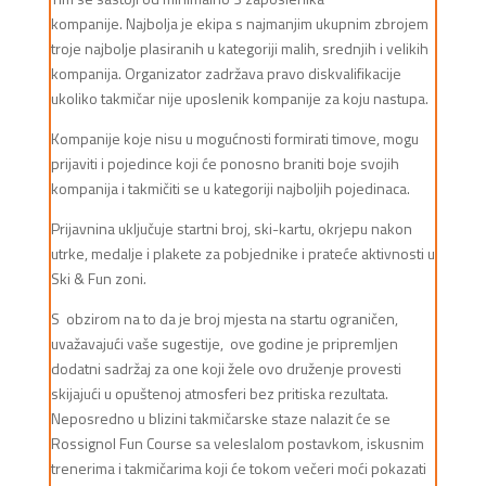
kompanije. Najbolja je ekipa s najmanjim ukupnim zbrojem
troje najbolje plasiranih u kategoriji malih, srednjih i velikih
kompanija. Organizator zadržava pravo diskvalifikacije
ukoliko takmičar nije uposlenik kompanije za koju nastupa.
Kompanije koje nisu u mogućnosti formirati timove, mogu
prijaviti i pojedince koji će ponosno braniti boje svojih
kompanija i takmičiti se u kategoriji najboljih pojedinaca.
Prijavnina uključuje startni broj, ski-kartu, okrjepu nakon
utrke, medalje i plakete za pobjednike i prateće aktivnosti u
Ski & Fun zoni
.
S obzirom na to da je broj mjesta na startu ograničen,
uvažavajući vaše sugestije, ove godine je pripremljen
dodatni sadržaj za one koji žele ovo druženje provesti
skijajući u opuštenoj atmosferi bez pritiska rezultata.
Neposredno u blizini takmičarske staze nalazit će se
Rossignol Fun Course sa veleslalom postavkom, iskusnim
trenerima i takmičarima koji će tokom večeri moći pokazati