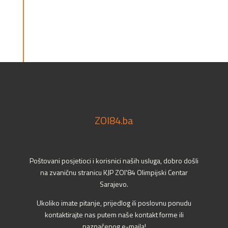
ZOI84.ba
Poštovani posjetioci i korisnici naših usluga, dobro došli
na zvaničnu stranicu KJP ZOI'84 Olimpijski Centar
Sarajevo.
Ukoliko imate pitanje, prijedlog ili poslovnu ponudu
kontaktirajte nas putem naše kontakt forme ili
naznačenog e-maila!