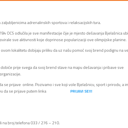
 zaljubljenicima adrenalinskih sportova i relaksacijskih tura.
'84 OCS odlučila je sve manifestacije čije je mjesto dešavanja Bjelašnica ubil
ovirale sve aktivnosti koje doprinose popularizaciji ove olimpijske planine.
na ovom lokalitetu dobijaju priliku da uz našu pomoć svoj brend podignu na ve
ć dobiće prije svega da svoj brend stave na mapu dešavanja i pribave sve
organizacije.
e prijave online. Pozivamo i sve koji vole Bjelašnicu, sport i prirodu, a i
nom osnovu da se prijave putem linka
PRIJAVI
SE!!!
i na broj telefona 033 / 276 – 210.