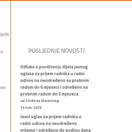
ježiti
POSLJEDNJE NOVOSTI
ći
Odluka o poništenju dijela javnog
oglasa za prijem radnika u radni
odnos na neodređeno sa probnim
radom do 6 mjeseci i određeno sa
maju
probnim radom do 3 mjeseca
od ZOI84.ba Marketing
14 Jula, 2026
Javni oglas za prijem radnika u
radni odnos na neodređeno
vrijeme i određeno do godinu dana