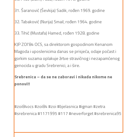
31. Šaranović (Ševkija) Sadik, rođen 1969. godine
32. Tabaković (Nurija) Smail, rođen 1964. godine
33. Tihić (Mustafa) Hamed, rođen 1928. godine
KJP ZOI'84 OCS, sa direktorom gospodinom Kenanom
Magoda i uposlenicima danas se prisjeća, odaje počast i
gorkim suzama oplakuje žrtve stravičnog i nezapamćenog
genocida u gradu Srebrenici, a i šire.
Srebrenica – da se ne zaboravi i nikada nikome ne
ponovi!!
#zoi84ocs #zoi84 #zoi #bjelasnica #igman #zetra
#srebrenica #1171995 #117 #neverforget #srebrenica95