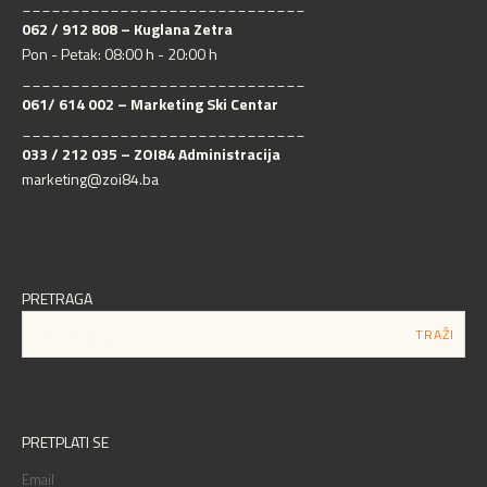
_____________________________
062 / 912 808 – Kuglana Zetra
Pon - Petak: 08:00 h - 20:00 h
_____________________________
061/ 614 002 – Marketing Ski Centar
_____________________________
033 / 212 035 – ZOI84 Administracija
marketing@zoi84.ba
PRETRAGA
PRETPLATI SE
Email