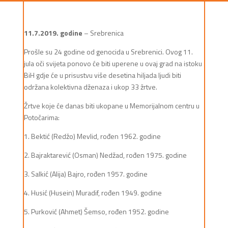
11.7.2019. godine
– Srebrenica
Prošle su 24 godine od genocida u Srebrenici. Ovog 11.
jula oči svijeta ponovo će biti uperene u ovaj grad na istoku
BiH gdje će u prisustvu više desetina hiljada ljudi biti
održana kolektivna dženaza i ukop 33 žrtve.
Žrtve koje će danas biti ukopane u Memorijalnom centru u
Potočarima:
1. Bektić (Redžo) Mevlid, rođen 1962. godine
2. Bajraktarević (Osman) Nedžad, rođen 1975. godine
3. Salkić (Alija) Bajro, rođen 1957. godine
4. Husić (Husein) Muradif, rođen 1949. godine
5. Purković (Ahmet) Šemso, rođen 1952. godine