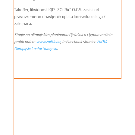
Također, likvidnost KJP ‘’ZOI’84’’ O.C.S. zavisi od
pravovremeno obavljenih uplata korisnika usluga /
zakupaca.
Stanje na olimpijskim planinama Bjelašnica i Igman možete
pratiti putem
www.zoi84.ba
, te Facebook stranice
Zoi'84
Olimpijski Centar Sarajevo
.