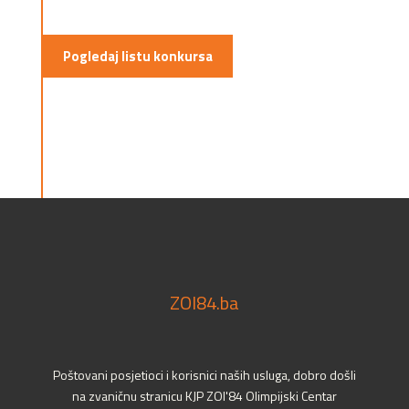
Pogledaj listu konkursa
ZOI84.ba
Poštovani posjetioci i korisnici naših usluga, dobro došli
na zvaničnu stranicu KJP ZOI'84 Olimpijski Centar