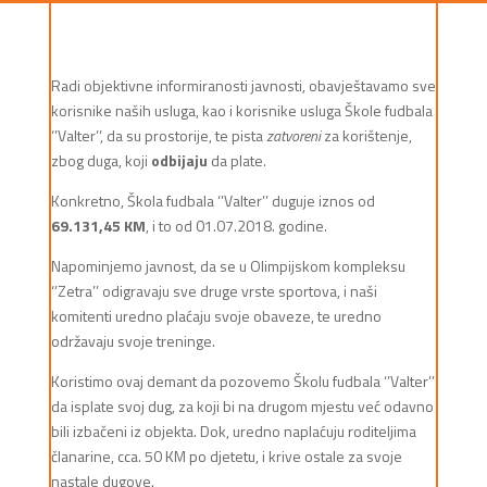
Radi objektivne informiranosti javnosti, obavještavamo sve
korisnike naših usluga, kao i korisnike usluga Škole fudbala
‘’Valter’’, da su prostorije, te pista
zatvoreni
za korištenje,
zbog duga, koji
odbijaju
da plate.
Konkretno, Škola fudbala ‘’Valter’’ duguje iznos od
69.131,45 KM
, i to od 01.07.2018. godine.
Napominjemo javnost, da se u Olimpijskom kompleksu
‘’Zetra’’ odigravaju sve druge vrste sportova, i naši
komitenti uredno plaćaju svoje obaveze, te uredno
održavaju svoje treninge.
Koristimo ovaj demant da pozovemo Školu fudbala ‘’Valter’’
da isplate svoj dug, za koji bi na drugom mjestu već odavno
bili izbačeni iz objekta. Dok, uredno naplaćuju roditeljima
članarine, cca. 50 KM po djetetu, i krive ostale za svoje
nastale dugove.