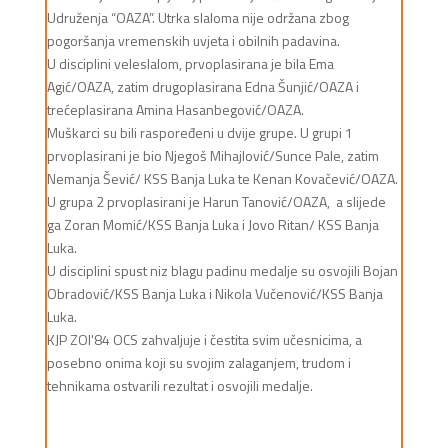
Udruženja “OAZA”. Utrka slaloma nije održana zbog
pogoršanja vremenskih uvjeta i obilnih padavina.
U disciplini veleslalom, prvoplasirana je bila Ema
Agić/OAZA, zatim drugoplasirana Edna Šunjić/OAZA i
trećeplasirana Amina Hasanbegović/OAZA.
Muškarci su bili raspoređeni u dvije grupe. U grupi 1
prvoplasirani je bio Njegoš Mihajlović/Sunce Pale, zatim
Nemanja Šević/ KSS Banja Luka te Kenan Kovačević/OAZA.
U grupa 2 prvoplasirani je Harun Tanović/OAZA, a slijede
ga Zoran Momić/KSS Banja Luka i Jovo Ritan/ KSS Banja
Luka.
U disciplini spust niz blagu padinu medalje su osvojili Bojan
Obradović/KSS Banja Luka i Nikola Vučenović/KSS Banja
Luka.
KJP ZOI'84 OCS zahvaljuje i čestita svim učesnicima, a
posebno onima koji su svojim zalaganjem, trudom i
tehnikama ostvarili rezultat i osvojili medalje.