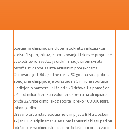
Specijalna olimpijada je globalni pokret za inluziju koji
koristeći sport, zdravlje, obrazovanje i liderske programe
svakodnevno zaustavlja diskriminaciju širom svijeta
osnažujući osobe sa intelektualnim poteškoćama.
Osnovana je 1968. godine i kroz 50 godina rada pokret
specijalne olimpijade je porastao na 5 miliona sportista i
ujedinjenih partnera u više od 170 država. Uz pomoć od
više od milion trenera i volontera Specijalna olimpijada
pruža 32 vrste olimpijskog sporta i preko 108 000 igara
tokom godine.
Državno prvenstvo Specijalne olimpijade BiH u alpskom
skijanju u disciplinama veleslalom i spust niz blagu padinu
održano je na olimpijskoj planini Bjelašnici u organizaciji