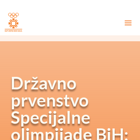
Državno
prvenstvo
Specijalne
olimpijade BiH: