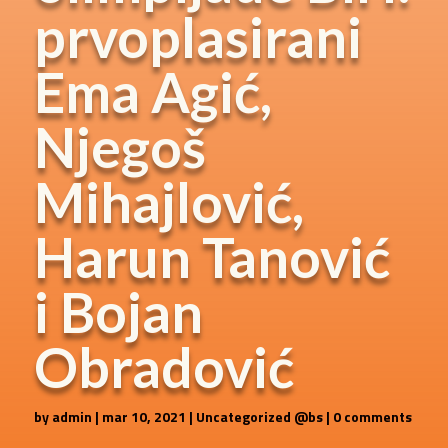
prvoplasirani
Ema Agić,
Njegoš
Mihajlović,
Harun Tanović
i Bojan
Obradović
by
admin
|
mar 10, 2021
|
Uncategorized @bs
|
0 comments