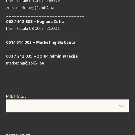
Pon - Petak: 08:00 h - 16:00 h
zetra.marketing@zoi84.ba
_____________________________
062 / 912 808 – Kuglana Zetra
Pon - Petak: 08:00 h - 20:00 h
_____________________________
061/ 614 002 – Marketing Ski Centar
_____________________________
033 / 212 035 – ZOI84 Administracija
marketing@zoi84.ba
PRETRAGA