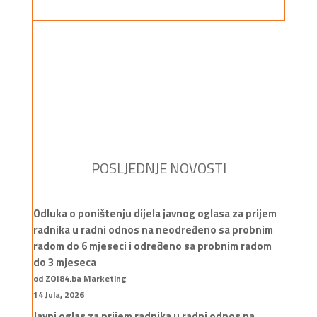
POSLJEDNJE NOVOSTI
Odluka o poništenju dijela javnog oglasa za prijem
radnika u radni odnos na neodređeno sa probnim
radom do 6 mjeseci i određeno sa probnim radom
do 3 mjeseca
od ZOI84.ba Marketing
14 Jula, 2026
Javni oglas za prijem radnika u radni odnos na