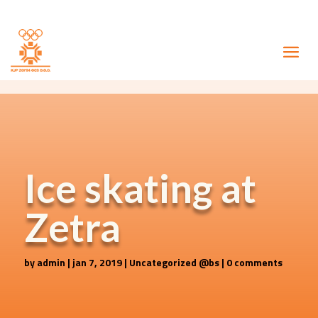
Ice skating at
Zetra
by
admin
|
jan 7, 2019
|
Uncategorized @bs
|
0 comments