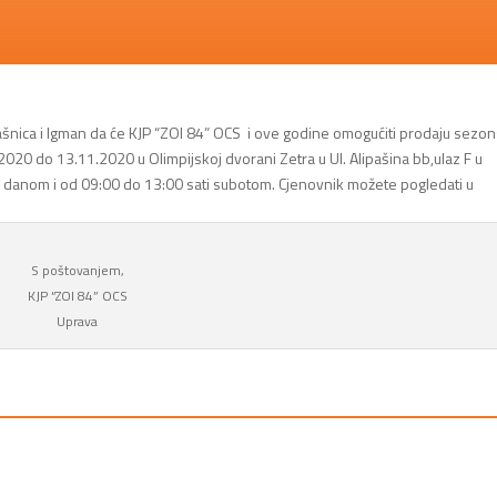
ašnica i Igman da će KJP “ZOI 84” OCS i ove godine omogućiti prodaju sezon
2020 do 13.11.2020 u Olimpijskoj dvorani Zetra u Ul. Alipašina bb,ulaz F u
danom i od 09:00 do 13:00 sati subotom. Cjenovnik možete pogledati u
S poštovanjem,
KJP “ZOI 84” OCS
Uprava