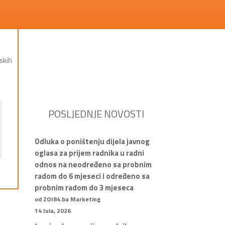
skih
POSLJEDNJE NOVOSTI
Odluka o poništenju dijela javnog
oglasa za prijem radnika u radni
odnos na neodređeno sa probnim
radom do 6 mjeseci i određeno sa
probnim radom do 3 mjeseca
od ZOI84.ba Marketing
14 Jula, 2026