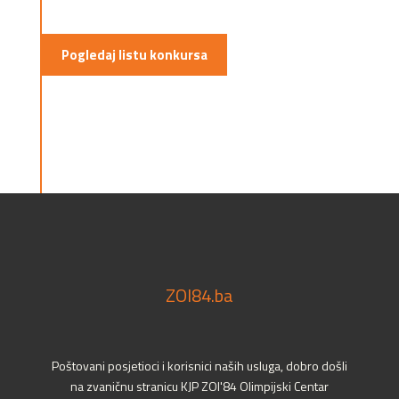
Pogledaj listu konkursa
ZOI84.ba
Poštovani posjetioci i korisnici naših usluga, dobro došli
na zvaničnu stranicu KJP ZOI'84 Olimpijski Centar