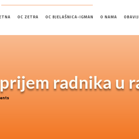
ETNA
OC ZETRA
OC BJELAŠNICA-IGMAN
O NAMA
OBAVIJ
 prijem radnika u 
ents