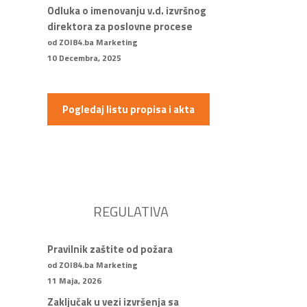
Odluka o imenovanju v.d. izvršnog
direktora za poslovne procese
od ZOI84.ba Marketing
10 Decembra, 2025
Pogledaj listu propisa i akta
REGULATIVA
Pravilnik zaštite od požara
od ZOI84.ba Marketing
11 Maja, 2026
Zaključak u vezi izvršenja sa