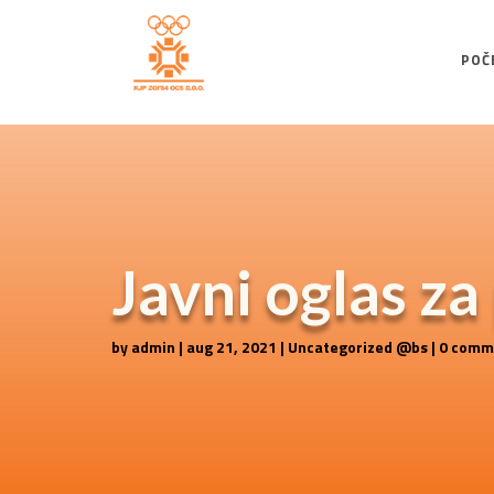
POČ
Javni oglas za
by
admin
|
aug 21, 2021
|
Uncategorized @bs
|
0 comm