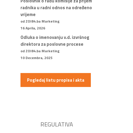
Poslovnik o radu komisije za prijem
radnika u radni odnos na određeno
vrijeme
od ZOI84.ba Marketing
16 Aprila, 2026
Odluka o imenovanju v.d. izvršnog
direktora za poslovne procese
od ZOI84.ba Marketing
10 Decembra, 2025
Pogledaj listu propisa i akta
REGULATIVA