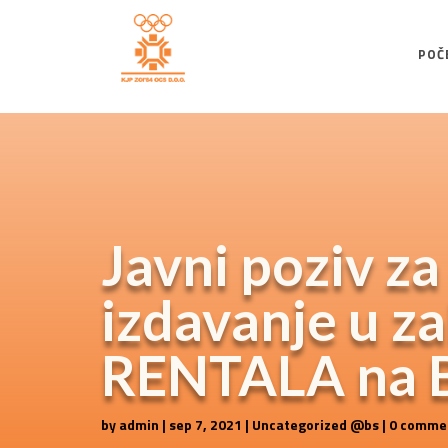
POČ
Javni poziv z
izdavanje u z
RENTALA na Bj
by
admin
|
sep 7, 2021
|
Uncategorized @bs
|
0 comme