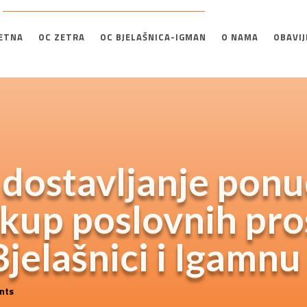
ETNA
OC ZETRA
OC BJELAŠNICA-IGMAN
O NAMA
OBAVIJ
a dostavljanje ponu
akup poslovnih pro
elašnici i Igamnu 
nts