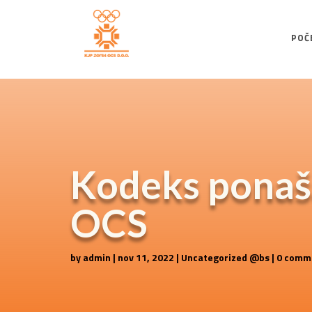
POČ
Kodeks ponaša
OCS
by
admin
|
nov 11, 2022
|
Uncategorized @bs
|
0 comm