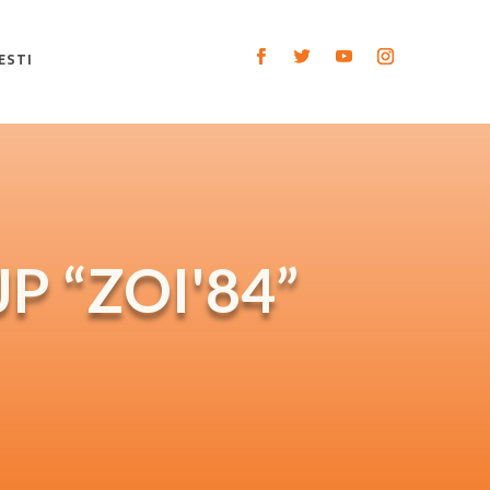
ESTI
JP “ZOI'84”