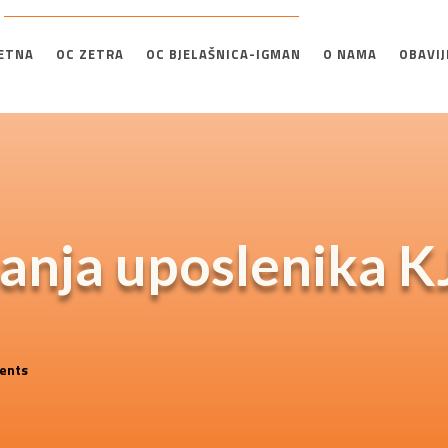
ETNA
OC ZETRA
OC BJELAŠNICA-IGMAN
O NAMA
OBAVIJ
nja uposlenika K
ents