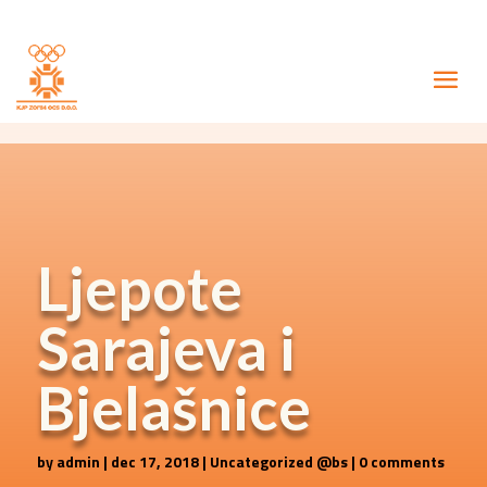
Ljepote
Sarajeva i
Bjelašnice
by
admin
|
dec 17, 2018
|
Uncategorized @bs
|
0 comments