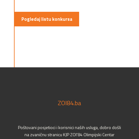
Pogledaj listu konkursa
ZOI84.ba
Poštovani posjetioci i korisnici naših usluga, dobro došli
na zvaničnu stranicu KJP ZOI'84 Olimpijski Centar