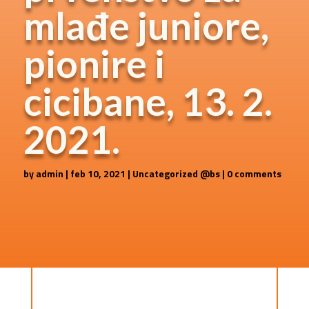
mlađe juniore,
pionire i
cicibane, 13. 2.
2021.
by
admin
|
feb 10, 2021
|
Uncategorized @bs
|
0 comments