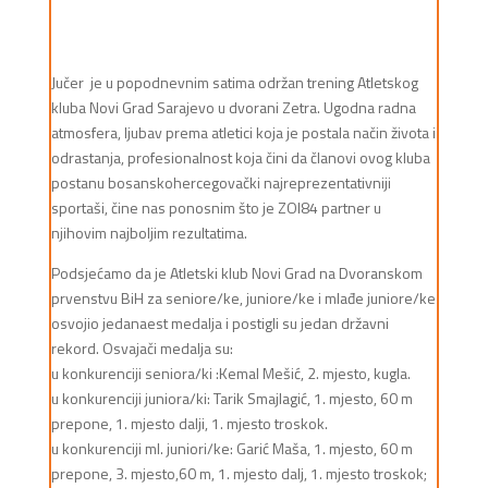
Jučer je u popodnevnim satima održan trening Atletskog
kluba Novi Grad Sarajevo u dvorani Zetra. Ugodna radna
atmosfera, ljubav prema atletici koja je postala način života i
odrastanja, profesionalnost koja čini da članovi ovog kluba
postanu bosanskohercegovački najreprezentativniji
sportaši, čine nas ponosnim što je ZOI84 partner u
njihovim najboljim rezultatima.
Podsjećamo da je Atletski klub Novi Grad na Dvoranskom
prvenstvu BiH za seniore/ke, juniore/ke i mlađe juniore/ke
osvojio jedanaest medalja i postigli su jedan državni
rekord. Osvajači medalja su:
u konkurenciji seniora/ki :Kemal Mešić, 2. mjesto, kugla.
u konkurenciji juniora/ki: Tarik Smajlagić, 1. mjesto, 60 m
prepone, 1. mjesto dalji, 1. mjesto troskok.
u konkurenciji ml. juniori/ke: Garić Maša, 1. mjesto, 60 m
prepone, 3. mjesto,60 m, 1. mjesto dalj, 1. mjesto troskok;