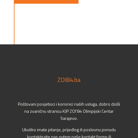
ZOI84.ba
Poštovani posjetioci i korisnici naših usluga, dobro došli
na zvaničnu stranicu KJP ZOI'84 Olimpijski Centar
Sarajevo.
Ukoliko imate pitanje, prijedlog ili poslovnu ponudu
kontaktirajte nas putem naše kontakt forme ili