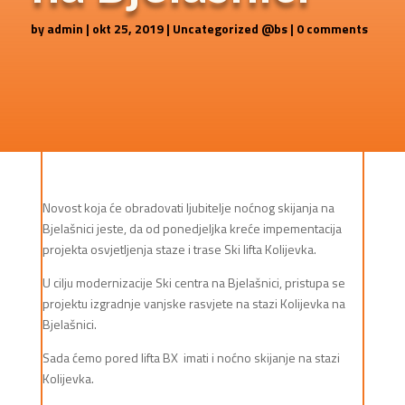
by
admin
|
okt 25, 2019
|
Uncategorized @bs
|
0 comments
Novost koja će obradovati ljubitelje noćnog skijanja na
Bjelašnici jeste, da od ponedjeljka kreće impementacija
projekta osvjetljenja staze i trase Ski lifta Kolijevka.
U cilju modernizacije Ski centra na Bjelašnici, pristupa se
projektu izgradnje vanjske rasvjete na stazi Kolijevka na
Bjelašnici.
Sada ćemo pored lifta BX imati i noćno skijanje na stazi
Kolijevka.