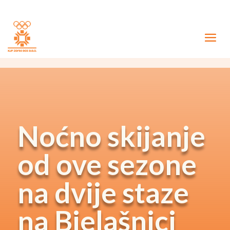
Noćno skijanje
od ove sezone
na dvije staze
na Bjelašnici