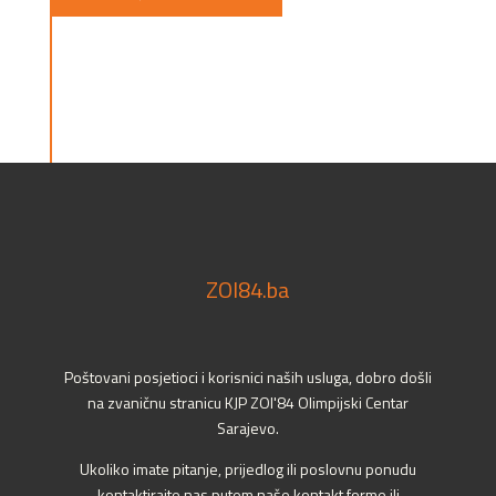
ZOI84.ba
Poštovani posjetioci i korisnici naših usluga, dobro došli
na zvaničnu stranicu KJP ZOI'84 Olimpijski Centar
Sarajevo.
Ukoliko imate pitanje, prijedlog ili poslovnu ponudu
kontaktirajte nas putem naše kontakt forme ili