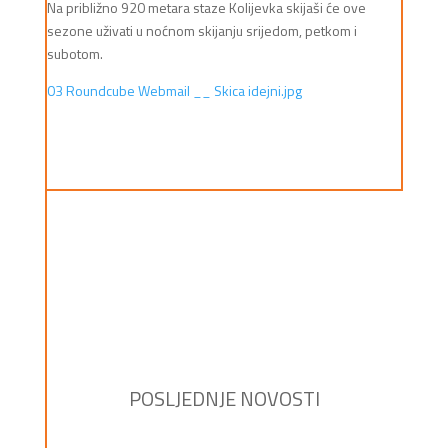
Na približno 920 metara staze Kolijevka skijaši će ove
sezone uživati u noćnom skijanju srijedom, petkom i
subotom.
03 Roundcube Webmail __ Skica idejni.jpg
POSLJEDNJE NOVOSTI