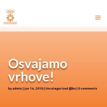
Osvajamo
vrhove!
by
admin
|
jun 14, 2019
|
Uncategorized @bs
|
0 comments