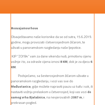
#osvajamovrhove
Obavještavamo naše korisnike da se od sutra, 15.6.2019.
godine, mogu provozati i četverosjednom žičarom, te
uživati u panoramskom razgledanju naše ljepotice.
KJP ‘’ZOI’84’’ vam za dane vikenda nudi, prmotivnu cijenu
vožnje i to, za odrasle cijena iznosi
8 KM
, dok je za djecu
6
KM
.
Podsjećamo, sa šesterosjednom žičarom uživate u
panoramskom razgledanju, i vozi vas sve do
Međustanice
, gdje možete napraviti pauzu uz kafu i sok, ili
nastaviti vožnju prelaskom u četverosjed, koji vas vozi
do
samog vrha Bjelašnice
, na nevjerovatnih
2067 m
, i
prekrasan pogled.