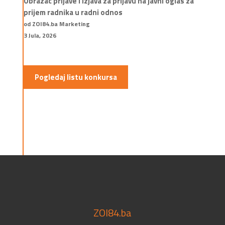
Obrazac prijave i izjava za prijavu na javni oglas za
prijem radnika u radni odnos
od ZOI84.ba Marketing
3 Jula, 2026
Pogledaj listu konkursa
ZOI84.ba