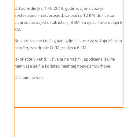
Od ponedjeljka, 17.6.2019. godine, cijena vožnje
šesterosjed + četverosjed, iznosit će 12 KM, dok će za
sami šesterosjed ostati ista, tj. 8 KM. Za djecu karte ostaju 6
KM.
Ne zaboravimo i naš Igman, gdje su karte za vožnju žičarom
također, za odrasle 8 KM, za djecu 6 KM.
Iskoristite vikend, i uživajte na našim ljepoticama, šaljite
nam vaše selfije koristeći hashtag #osvajamovrhove.
Očekujemo vas!