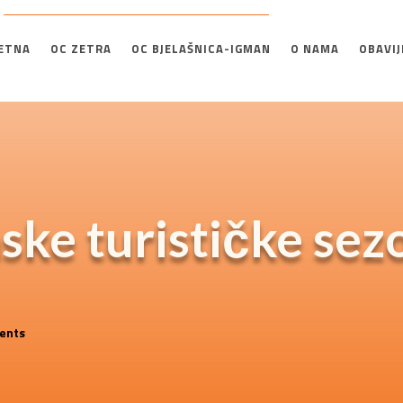
ETNA
OC ZETRA
OC BJELAŠNICA-IGMAN
O NAMA
OBAVIJ
ske turističke sez
ents