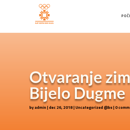
POČ
Otvaranje zim
Bijelo Dugme
by
admin
|
dec 26, 2018
|
Uncategorized @bs
|
0 comm