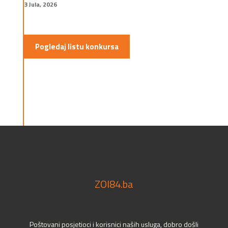
3 Jula, 2026
Pogledaj listu konkursa
ZOI84.ba
Poštovani posjetioci i korisnici naših usluga, dobro došli