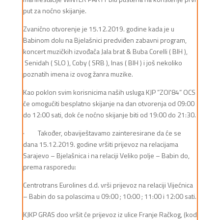
put za noćno skijanje.
Zvanično otvorenje je 15.12.2019. godine kada je u
Babinom dolu na Bjelašnici predviđen zabavni program,
koncert muzičkih izvođača Jala brat & Buba Corelli ( BIH ),
Senidah ( SLO ), Coby ( SRB ), Inas ( BIH ) i još nekoliko
poznatih imena iz ovog žanra muzike.
Kao poklon svim korisnicima naših usluga KJP ”ZOI'84” OCS
će omogućiti besplatno skijanje na dan otvorenja od 09:00
do 12:00 sati, dok će noćno skijanje biti od 19:00 do 21:30.
· Također, obaviještavamo zainteresirane da će se
dana 15.12.2019. godine vršiti prijevoz na relacijama
Sarajevo – Bjelašnica i na relaciji Veliko polje – Babin do,
prema rasporedu:
Centrotrans Eurolines d.d. vrši prijevoz na relaciji Vijećnica
– Babin do sa polascima u 09:00 ; 10:00 ; 11:00 i 12:00 sati.
KJKP GRAS doo vršit će prijevoz iz ulice Franje Račkog, (kod