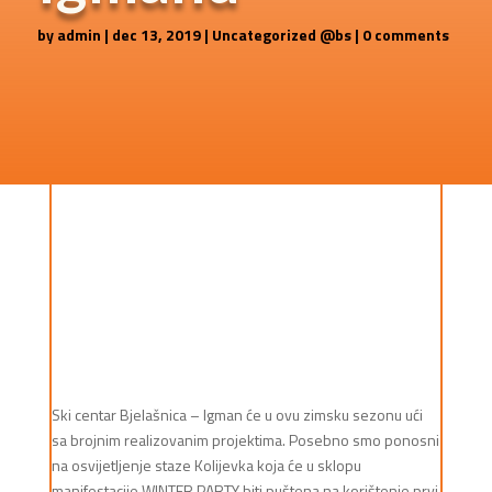
by
admin
|
dec 13, 2019
|
Uncategorized @bs
|
0 comments
Ski centar Bjelašnica – Igman će u ovu zimsku sezonu ući
sa brojnim realizovanim projektima. Posebno smo ponosni
na osvijetljenje staze Kolijevka koja će u sklopu
manifestacije WINTER PARTY biti puštena na korištenje prvi