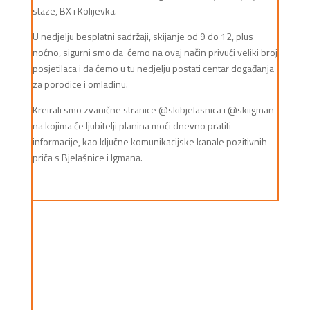
staze, BX i Kolijevka.
U nedjelju besplatni sadržaji, skijanje od 9 do 12, plus
noćno, sigurni smo da ćemo na ovaj način privući veliki broj
posjetilaca i da ćemo u tu nedjelju postati centar događanja
za porodice i omladinu.
Kreirali smo zvanične stranice @skibjelasnica i @skiigman
na kojima će ljubitelji planina moći dnevno pratiti
informacije, kao ključne komunikacijske kanale pozitivnih
priča s Bjelašnice i Igmana.