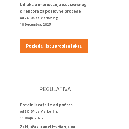
Odluka o imenovanju v.d. izvršnog
direktora za poslovne procese
od ZOI84.ba Marketing
10 Decembra, 2025
Pogledaj listu propisa i akta
REGULATIVA
Pravilnik zaštite od požara
od ZOI84.ba Marketing
11 Maja, 2026
Zaključak u vezi izvršenja sa