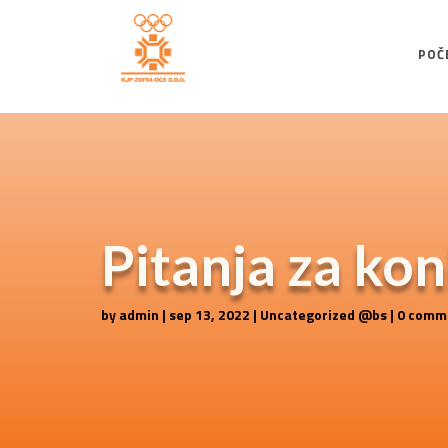
POČ
Pitanja za ko
by
admin
|
sep 13, 2022
|
Uncategorized @bs
|
0 comm