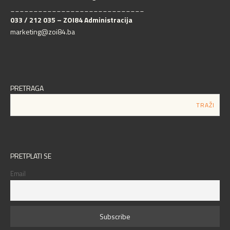
_____________________________
033 / 212 035 – ZOI84 Administracija
marketing@zoi84.ba
PRETRAGA
PRETPLATI SE
Email