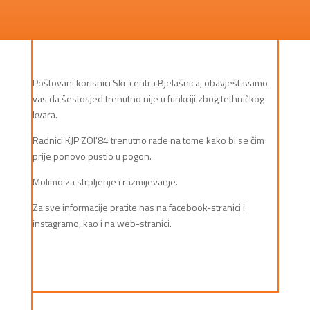
Poštovani korisnici Ski-centra Bjelašnica, obavještavamo
vas da šestosjed trenutno nije u funkciji zbog tethničkog
kvara.
Radnici KJP ZOI'84 trenutno rade na tome kako bi se čim
prije ponovo pustio u pogon.
Molimo za strpljenje i razmijevanje.
Za sve informacije pratite nas na facebook-stranici i
instagramo, kao i na web-stranici.