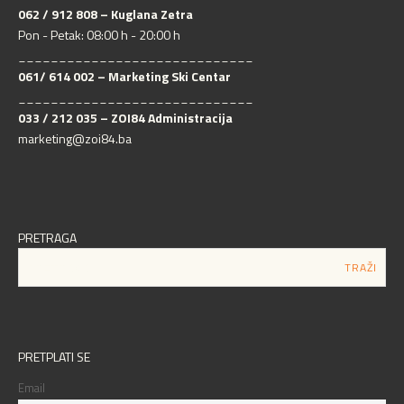
062 / 912 808 – Kuglana Zetra
Pon - Petak: 08:00 h - 20:00 h
_____________________________
061/ 614 002 – Marketing Ski Centar
_____________________________
033 / 212 035 – ZOI84 Administracija
marketing@zoi84.ba
PRETRAGA
PRETPLATI SE
Email