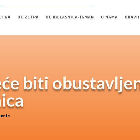
ETNA
OC ZETRA
OC BJELAŠNICA-IGMAN
O NAMA
OBAVIJ
e biti obustavljen
nica
ents