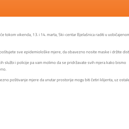
a će tokom vikenda, 13. i 14. marta, Ski-centar Bjelašnica raditi u uobičajeno
poštujete sve epidemiološke mjere, da obavezno nosite maske i držite dis
kih službi i policije pa vam molimo da se pridržavate svih mjera kako bismo
eno.
ezno poštivanje mjere da unutar prostorije mogu biti četiri klijenta, uz ostal