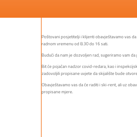
Poštovani posjetitelji i klijenti obavještavamo vas d
radnom vremenu od 8.30 do 16 sati.
Budući da nam je dozvoljen rad, sugeriramo vam da 
Bit će pojačan nadzor covid-redara, kao i inspekcijs
zadovoljili propisane uvjete da skijalište bude otvor
Obavještavamo vas da će raditi i ski-rent, ali uz obav
propisane mjere.