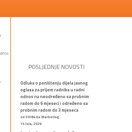
m
tancu.
POSLJEDNJE NOVOSTI
e
Odluka o poništenju dijela javnog
oglasa za prijem radnika u radni
odnos na neodređeno sa probnim
radom do 6 mjeseci i određeno sa
probnim radom do 3 mjeseca
od ZOI84.ba Marketing
14 Jula, 2026