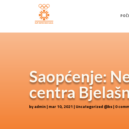
POČ
Saopćenje: Neć
centra Bjelaš
by
admin
|
mar 10, 2021
|
Uncategorized @bs
|
0 comm