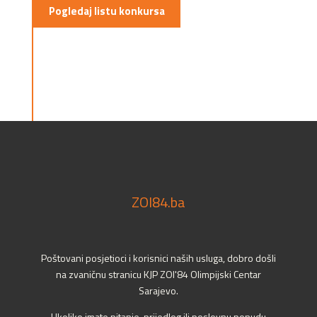
Pogledaj listu konkursa
ZOI84.ba
Poštovani posjetioci i korisnici naših usluga, dobro došli
na zvaničnu stranicu KJP ZOI'84 Olimpijski Centar
Sarajevo.
Ukoliko imate pitanje, prijedlog ili poslovnu ponudu