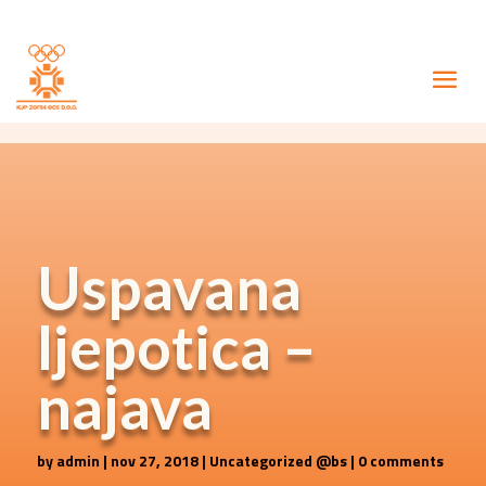
Uspavana
ljepotica –
najava
by
admin
|
nov 27, 2018
|
Uncategorized @bs
|
0 comments