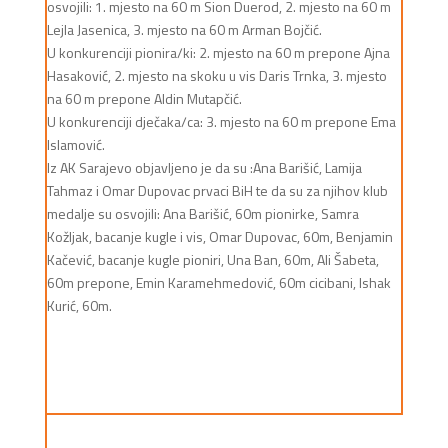
osvojili: 1. mjesto na 60 m Sion Duerod, 2. mjesto na 60 m
Lejla Jasenica, 3. mjesto na 60 m Arman Bojčić.
U konkurenciji pionira/ki: 2. mjesto na 60 m prepone Ajna
Hasaković, 2. mjesto na skoku u vis Daris Trnka, 3. mjesto
na 60 m prepone Aldin Mutapčić.
U konkurenciji dječaka/ca: 3. mjesto na 60 m prepone Ema
Islamović.
Iz AK Sarajevo objavljeno je da su :Ana Barišić, Lamija
Tahmaz i Omar Dupovac prvaci BiH te da su za njihov klub
medalje su osvojili: Ana Barišić, 60m pionirke, Samra
Kožljak, bacanje kugle i vis, Omar Dupovac, 60m, Benjamin
Kačević, bacanje kugle pioniri, Una Ban, 60m, Ali Šabeta,
60m prepone, Emin Karamehmedović, 60m cicibani, Ishak
Kurić, 60m.