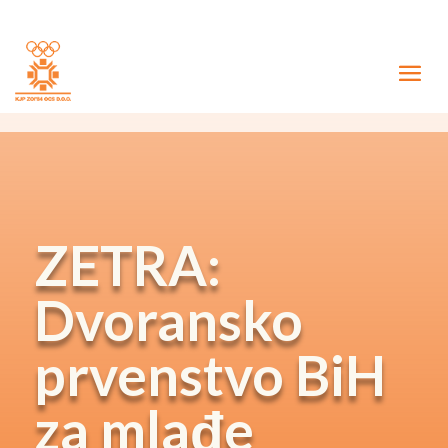
ZETRA:
Dvoransko
prvenstvo BiH
za mlađe