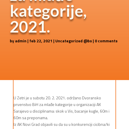
kategorije,
2021.
by
admin
|
feb 22, 2021
|
Uncategorized @bs
|
0 comments
U Zetri je u subotu 20. 2. 2021. održano Dvoransko
prvenstvo BiH za mlađe kategorije u organizaciji AK
Sarajevo u disciplinama: skok u Vis, bacanje kugle, 60m i
60m sa preponama.
Iz AK Novi Grad objavili su da su u konkurenciji cicibna/ki