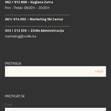
062 / 912 808 – Kuglana Zetra
Pon - Petak: 08:00 h - 20:00 h
_____________________________
061/ 614 002 – Marketing Ski Centar
_____________________________
033 / 212 035 – ZOI84 Administracija
marketing@zoi84.ba
PRETRAGA
PRETPLATI SE
Email