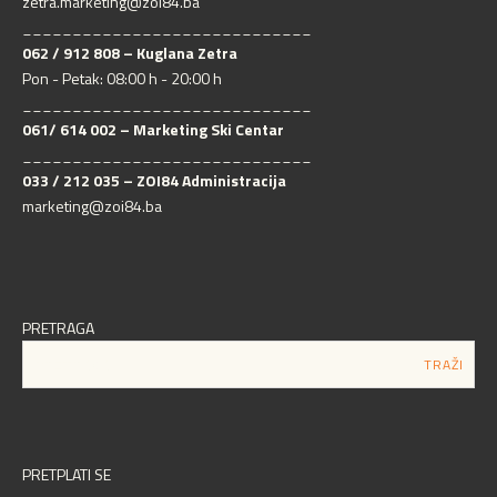
zetra.marketing@zoi84.ba
_____________________________
062 / 912 808 – Kuglana Zetra
Pon - Petak: 08:00 h - 20:00 h
_____________________________
061/ 614 002 – Marketing Ski Centar
_____________________________
033 / 212 035 – ZOI84 Administracija
marketing@zoi84.ba
PRETRAGA
PRETPLATI SE