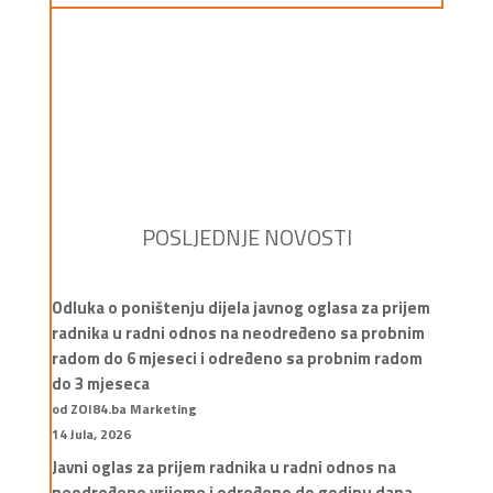
POSLJEDNJE NOVOSTI
Odluka o poništenju dijela javnog oglasa za prijem
radnika u radni odnos na neodređeno sa probnim
radom do 6 mjeseci i određeno sa probnim radom
do 3 mjeseca
od ZOI84.ba Marketing
14 Jula, 2026
Javni oglas za prijem radnika u radni odnos na
neodređeno vrijeme i određeno do godinu dana