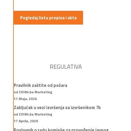
Pogledaj listu propisa i akta
REGULATIVA
Pravilnik zaštite od požara
od ZOI84.ba Marketing
11 Maja, 2026
Zaključak u vezi izvršenja sa izvršenikom 7b
od ZOI84.ba Marketing
17 Aprila, 2026
Poslovnik o radu komisije za provođenje javnog