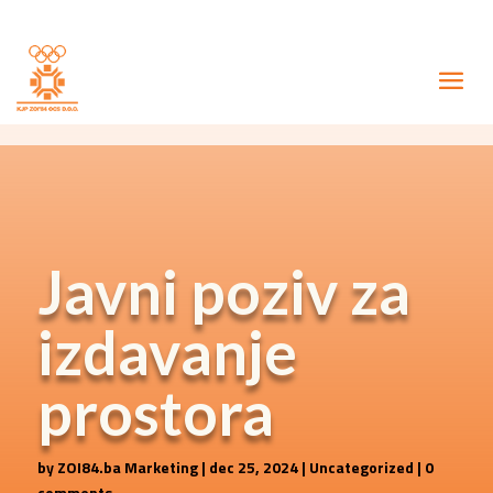
Javni poziv za
izdavanje
prostora
by
ZOI84.ba Marketing
|
dec 25, 2024
|
Uncategorized
|
0
comments