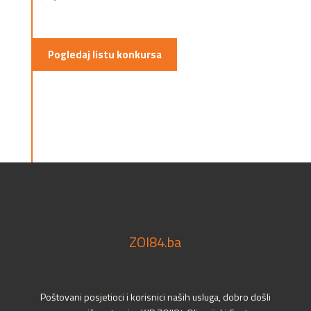
Pogledaj listu konkursa
ZOI84.ba
Poštovani posjetioci i korisnici naših usluga, dobro došli