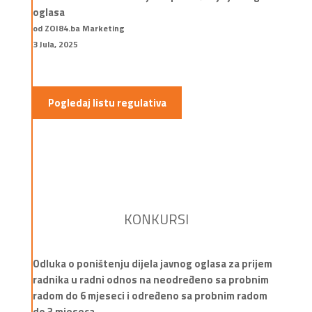
oglasa
od ZOI84.ba Marketing
3 Jula, 2025
Pogledaj listu regulativa
KONKURSI
Odluka o poništenju dijela javnog oglasa za prijem
radnika u radni odnos na neodređeno sa probnim
radom do 6 mjeseci i određeno sa probnim radom
do 3 mjeseca