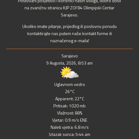
Poštovani posjetioci i korisnici naših usluga, dobro došli
na zvaničnu stranicu KJP ZOI'84 Olimpijski Centar
Sarajevo.
Ukoliko imate pitanje, prijedlog ili poslovnu ponudu
kontaktirajte nas putem naše kontakt forme ili
naznačenog e-maila!
Sarajevo
9 Augusta, 2026, 8:53 am
Uglavnom vedro
26°C
Apparent: 22°C
Pritisak: 1020 mb
Vlažnost: 88%
Vjetar: 0.9 m/s ENE
Naleti vjetra: 6.8 m/s
Izlazak sunca: 5:44 am