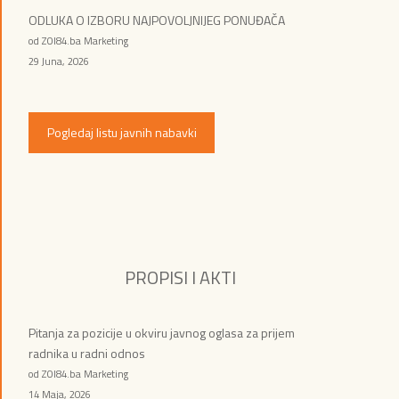
ODLUKA O IZBORU NAJPOVOLJNIJEG PONUĐAČA
od ZOI84.ba Marketing
29 Juna, 2026
Pogledaj listu javnih nabavki
PROPISI I AKTI
Pitanja za pozicije u okviru javnog oglasa za prijem
radnika u radni odnos
od ZOI84.ba Marketing
14 Maja, 2026