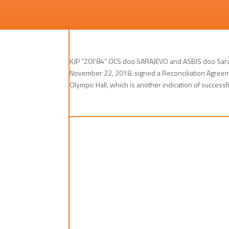
KJP “ZOI'84” OCS doo SARAJEVO and ASBIS doo Saraje
November 22, 2018. signed a Reconciliation Agreemen
Olympic Hall, which is another indication of succes