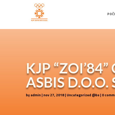
POČ
KJP “ZOI’84”
ASBIS D.O.O. 
by
admin
|
nov 27, 2018
|
Uncategorized @bs
|
0 comm