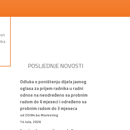
 on
etra
POSLJEDNJE NOVOSTI
Odluka o poništenju dijela javnog
oglasa za prijem radnika u radni
odnos na neodređeno sa probnim
radom do 6 mjeseci i određeno sa
probnim radom do 3 mjeseca
od ZOI84.ba Marketing
14 Jula, 2026