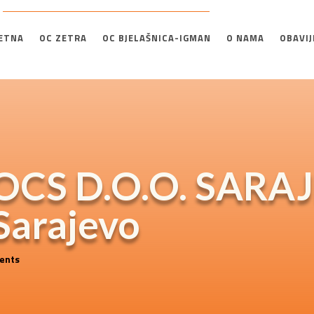
ETNA
OC ZETRA
OC BJELAŠNICA-IGMAN
O NAMA
OBAVIJ
 OCS D.O.O. SARA
Sarajevo
ents