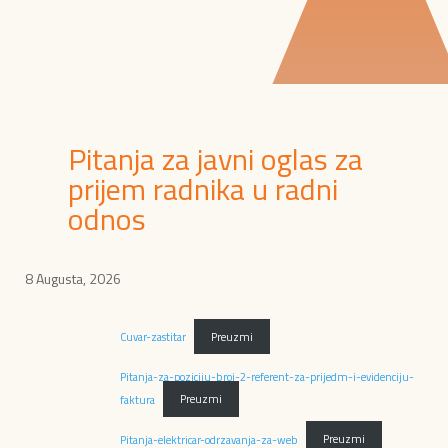
Pitanja za javni oglas za
prijem radnika u radni
odnos
8 Augusta, 2026
Cuvar-zastitar
Preuzmi
Pitanja-za-poziciju-broj-2-referent-za-prijedm-i-evidenciju-
faktura
Preuzmi
Pitanja-elektricar-odrzavanja-za-web
Preuzmi