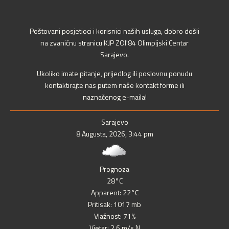
Poštovani posjetioci i korisnici naših usluga, dobro došli
na zvaničnu stranicu KJP ZOI'84 Olimpijski Centar
Sarajevo.
Ukoliko imate pitanje, prijedlog ili poslovnu ponudu
kontaktirajte nas putem naše kontakt forme ili
naznačenog e-maila!
Sarajevo
8 Augusta, 2026, 3:44 pm
Prognoza
28°C
Apparent: 22°C
Pritisak: 1017 mb
Vlažnost: 71%
Vjetar: 2.6 m/s N