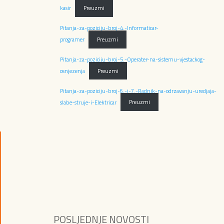
kasir
Preuzmi
Pitanja-za-poziciju-broj-4.-Informaticar-
programer
Preuzmi
Pitanja-za-poziciju-broj-5.-Operater-na-sistemu-vjestackog-
osnjezenja
Preuzmi
Pitanja-za-poziciju-broj-6.-i-7.-Radnik-na-odrzavanju-uredjaja-
slabe-struje-i-Elektricar
Preuzmi
POSLJEDNJE NOVOSTI