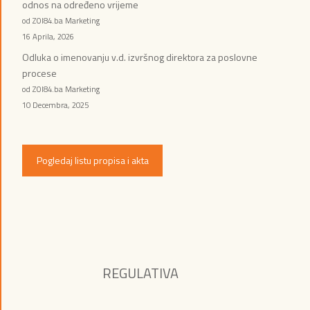
odnos na određeno vrijeme
od ZOI84.ba Marketing
16 Aprila, 2026
Odluka o imenovanju v.d. izvršnog direktora za poslovne
procese
od ZOI84.ba Marketing
10 Decembra, 2025
Pogledaj listu propisa i akta
REGULATIVA