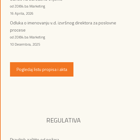
od ZOI84.ba Marketing
16 Aprila, 2026
Odluka o imenovanju v.d. izvršnog direktora za poslovne
procese
od ZOI84.ba Marketing
10 Decembra, 2025
Pogledaj listu propisa i akta
REGULATIVA
Pravilnik zaštite od požara