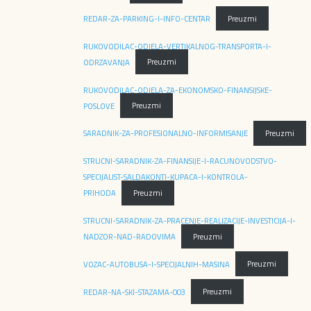
REDAR-ZA-PARKING-I-INFO-CENTAR
Preuzmi
RUKOVODILAC-ODJELA-VERTIKALNOG-TRANSPORTA-I-
ODRZAVANJA
Preuzmi
RUKOVODILAC-ODJELA-ZA-EKONOMSKO-FINANSIJSKE-
POSLOVE
Preuzmi
SARADNIK-ZA-PROFESIONALNO-INFORMISANJE
Preuzmi
STRUCNI-SARADNIK-ZA-FINANSIJE-I-RACUNOVODSTVO-
SPECIJALIST-SALDAKONTI-KUPACA-I-KONTROLA-
PRIHODA
Preuzmi
STRUCNI-SARADNIK-ZA-PRACENJE-REALIZACIJE-INVESTICIJA-I-
NADZOR-NAD-RADOVIMA
Preuzmi
VOZAC-AUTOBUSA-I-SPECIJALNIH-MASINA
Preuzmi
REDAR-NA-SKI-STAZAMA-003
Preuzmi