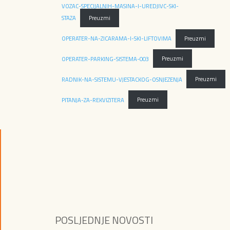
VOZAC-SPECIJALNIH-MASINA-I-UREDJIVC-SKI-
STAZA
Preuzmi
OPERATER-NA-ZICARAMA-I-SKI-LIFTOVIMA
Preuzmi
OPERATER-PARKING-SISTEMA-003
Preuzmi
RADNIK-NA-SISTEMU-VJESTACKOG-OSNJEZENJA
Preuzmi
PITANJA-ZA-REKVIZITERA
Preuzmi
POSLJEDNJE NOVOSTI