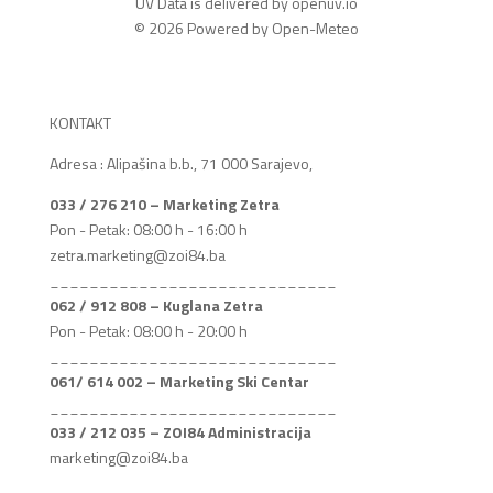
UV Data is delivered by openuv.io
© 2026 Powered by Open-Meteo
KONTAKT
Adresa : Alipašina b.b., 71 000 Sarajevo,
033 / 276 210 – Marketing Zetra
Pon - Petak: 08:00 h - 16:00 h
zetra.marketing@zoi84.ba
_____________________________
062 / 912 808 – Kuglana Zetra
Pon - Petak: 08:00 h - 20:00 h
_____________________________
061/ 614 002 – Marketing Ski Centar
_____________________________
033 / 212 035 – ZOI84 Administracija
marketing@zoi84.ba