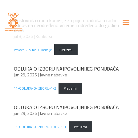
Poslovnik o radu komisije za prijem radnika u radni
odnos na neodređeno vrijeme i određeno do godinu
dana
jul 3, 2026
|
Konkursi
Poslovnik-o-radu-Komsije
Preuzmi
ODLUKA O IZBORU NAJPOVOLJNIJEG PONUĐAČA
jun 29, 2026
|
Javne nabavke
11-ODLUKA-O-IZBORU-1-2
Preuzmi
ODLUKA O IZBORU NAJPOVOLJNIJEG PONUĐAČA
jun 29, 2026
|
Javne nabavke
13-ODLUKA-O-IZBORU-LOT-2-1-1
Preuzmi